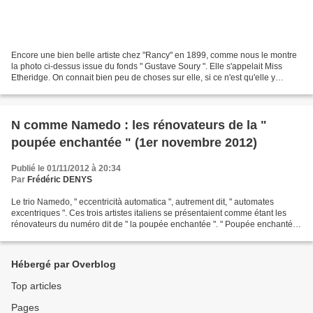
Encore une bien belle artiste chez "Rancy" en 1899, comme nous le montre
la photo ci-dessus issue du fonds " Gustave Soury ". Elle s'appelait Miss
Etheridge. On connait bien peu de choses sur elle, si ce n'est qu'elle y
présentait deux numéros, un classique...
N comme Namedo : les rénovateurs de la "
poupée enchantée " (1er novembre 2012)
Publié le 01/11/2012 à 20:34
Par
Frédéric DENYS
Le trio Namedo, " eccentricità automatica ", autrement dit, " automates
excentriques ". Ces trois artistes italiens se présentaient comme étant les
rénovateurs du numéro dit de " la poupée enchantée ". " Poupée enchantée
".... Tout le monde connait cette...
Hébergé par Overblog
Top articles
Pages