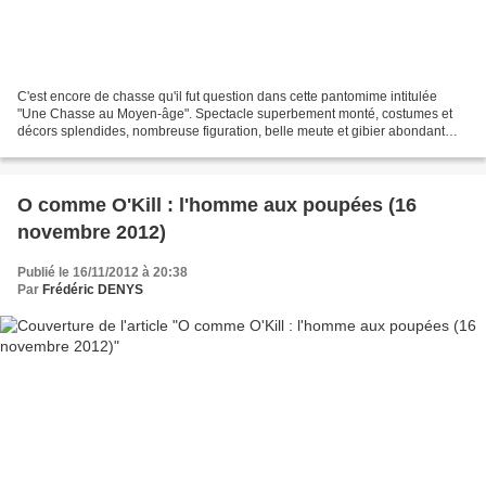
C'est encore de chasse qu'il fut question dans cette pantomime intitulée
"Une Chasse au Moyen-âge". Spectacle superbement monté, costumes et
décors splendides, nombreuse figuration, belle meute et gibier abondant
(cerfs, daims, sangliers....) .... Voilà...
O comme O'Kill : l'homme aux poupées (16
novembre 2012)
Publié le 16/11/2012 à 20:38
Par
Frédéric DENYS