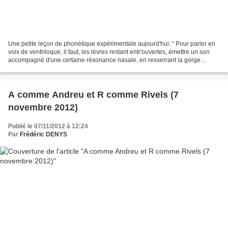
Une petite leçon de phonétique expérimentale aujourd'hui: " Pour parler en
voix de ventriloque, il faut, les lèvres restant entr'ouvertes, émettre un son
accompagné d'une certaine résonance nasale, en resserrant la gorge
comme pour le retenir, tout en...
A comme Andreu et R comme Rivels (7
novembre 2012)
Publié le 07/11/2012 à 12:24
Par
Frédéric DENYS