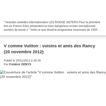
" Grandes vedettes internationales LES ROGGE SISTERS Pour la première
fois en France Elles présentent un bien dangereux et bien sensationnel
numéro de boule s " Voilà ce que disait le programme rouennais de 1955 du
" Cirque Napoléon Rancy ", à propos...
V comme Vuitton : voisins et amis des Rancy
(20 novembre 2012)
Publié le 20/11/2012 à 20:36
Par
Frédéric DENYS