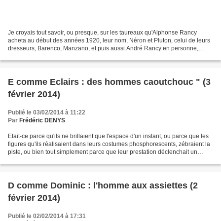
Je croyais tout savoir, ou presque, sur les taureaux qu'Alphonse Rancy
acheta au début des années 1920, leur nom, Néron et Pluton, celui de leurs
dresseurs, Barenco, Manzano, et puis aussi André Rancy en personne,
jusqu'au jour où en retrouvant un ancien...
E comme Eclairs : des hommes caoutchouc " (3
février 2014)
Publié le 03/02/2014 à 11:22
Par
Frédéric DENYS
Etait-ce parce qu'ils ne brillaient que l'espace d'un instant, ou parce que les
figures qu'ils réalisaient dans leurs costumes phosphorescents, zébraient la
piste, ou bien tout simplement parce que leur prestation déclenchait un
tonnerre d'applaudissements,...
D comme Dominic : l'homme aux assiettes (2
février 2014)
Publié le 02/02/2014 à 17:31