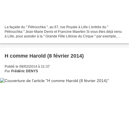
La façade du " Pétrouchka ", au 67, rue Royale à Lille L'entrée du "
Pétrouchka " Jean-Marie Denis et Francine Maerten Si vous êtes déjà venu
à Lille, pour assister à la " Grande Fête Lilloise du Cirque " par exemple,
vous vous êtes sans doute promené...
H comme Harold (8 février 2014)
Publié le 08/02/2014 à 11:37
Par
Frédéric DENYS