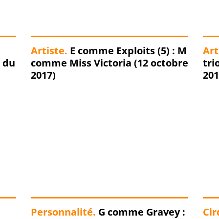
Artiste.
E comme Exploits (5) : M
Art
comme Miss Victoria (12 octobre
trio d'anthologie (7 o
2017)
201
Personnalité.
G comme Gravey :
Cir