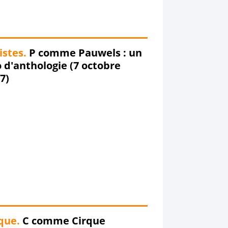
istes.
P comme Pauwels : un
ctobre
7)
que.
C comme Cirque