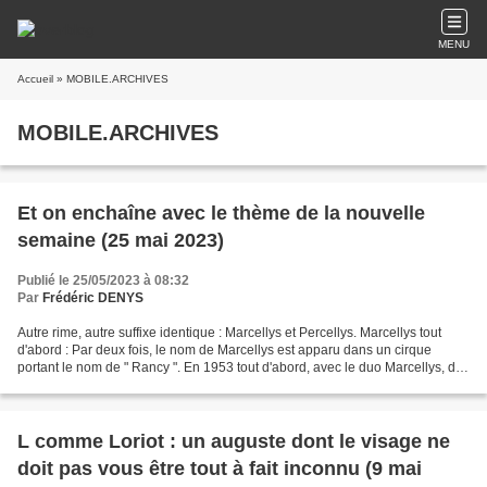
MENU
Accueil
» MOBILE.ARCHIVES
MOBILE.ARCHIVES
Et on enchaîne avec le thème de la nouvelle
semaine (25 mai 2023)
Publié le 25/05/2023 à 08:32
Par
Frédéric DENYS
Autre rime, autre suffixe identique : Marcellys et Percellys. Marcellys tout
d'abord : Par deux fois, le nom de Marcellys est apparu dans un cirque
portant le nom de " Rancy ". En 1953 tout d'abord, avec le duo Marcellys, des
acrobates comiques utilisant...
L comme Loriot : un auguste dont le visage ne
doit pas vous être tout à fait inconnu (9 mai