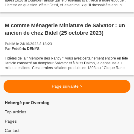
après 2028 si toutefois l'artiste qui le présentait avait vécu à notre époque .
L'artiste en question, c'était Fessi, et les animaux qu'il dressait étaient un
chien Groenendael, des...
M comme Ménagerie Miniature de Salvator : un
ancien de chez Bidel (25 octobre 2023)
Publié le 24/10/2023 à 18:23
Par
Frédéric DENYS
Fidèles de la " Mémoire des Rancy ", vous avez certainement encore en tête
l'article consacré au dompteur Salvator et à Miss Dalton, la danseuse au
milieu des lions. Ces derniers s'étaient produits en 1893 au " Cirque Rancy ".
Quelques années plus tard,...
Page suivante >
Hébergé par Overblog
Top articles
Pages
Contact