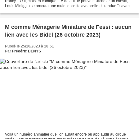
Rancy ". Oui, mais en comique.... A défaut de pouvoir s'acheter un cheval,
Louis Miniggio se procura une mule, et ce fut avec celle-ci, rendue " savante
", qu'il se produisit sur...
M comme Ménagerie Miniature de Fessi : aucun
lien avec les Bidel (26 octobre 2023)
Publié le 25/10/2023 à 18:51
Par
Frédéric DENYS
Voilà un numéro animalier que l'on aurait encore pu applaudir au cirque