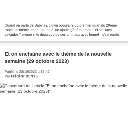
Quand on parle de Babylas, clown populaire du premier quart du 20ème
siècle, et même un peu au-delà, on ajoute généralement " et ses oies
savantes ", même si le dressage de ces animaux avec lequel il s'est rendu
célèbre, ne constitue qu'un des trois volets...
Et on enchaîne avec le thème de la nouvelle
semaine (29 octobre 2023)
Publié le 28/10/2023 à 15:42
Par
Frédéric DENYS