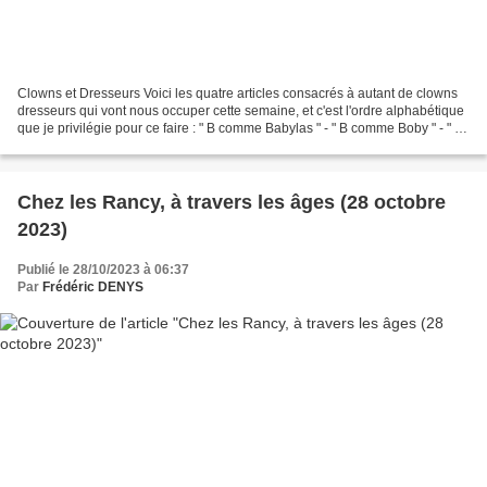
Clowns et Dresseurs Voici les quatre articles consacrés à autant de clowns
dresseurs qui vont nous occuper cette semaine, et c'est l'ordre alphabétique
que je privilégie pour ce faire : " B comme Babylas " - " B comme Boby " - " B
comme Belling " et enfin,...
Chez les Rancy, à travers les âges (28 octobre
2023)
Publié le 28/10/2023 à 06:37
Par
Frédéric DENYS