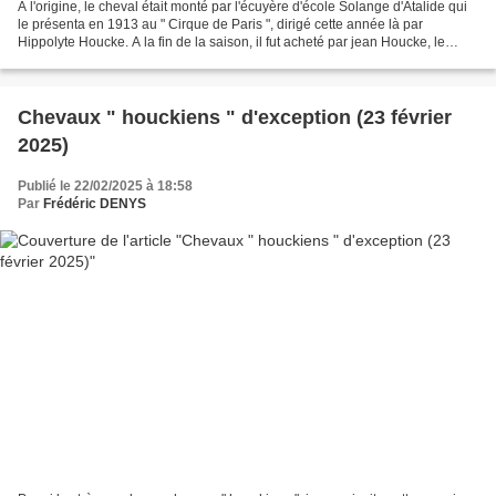
A l'origine, le cheval était monté par l'écuyère d'école Solange d'Atalide qui
le présenta en 1913 au " Cirque de Paris ", dirigé cette année là par
Hippolyte Houcke. A la fin de la saison, il fut acheté par jean Houcke, le
neveu de ce dernier, qui, en...
Chevaux " houckiens " d'exception (23 février
2025)
Publié le 22/02/2025 à 18:58
Par
Frédéric DENYS