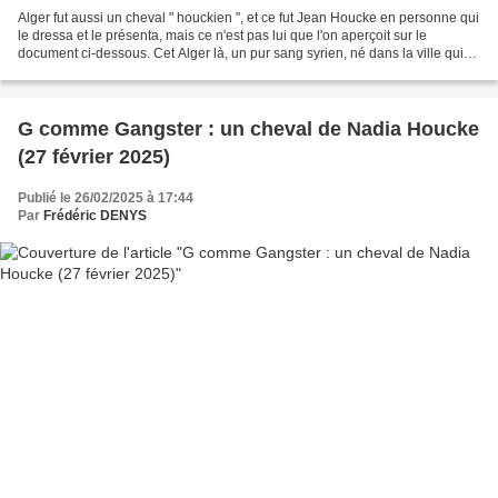
Alger fut aussi un cheval " houckien ", et ce fut Jean Houcke en personne qui
le dressa et le présenta, mais ce n'est pas lui que l'on aperçoit sur le
document ci-dessous. Cet Alger là, un pur sang syrien, né dans la ville qui
porte son nom, fut acheté...
G comme Gangster : un cheval de Nadia Houcke
(27 février 2025)
Publié le 26/02/2025 à 17:44
Par
Frédéric DENYS