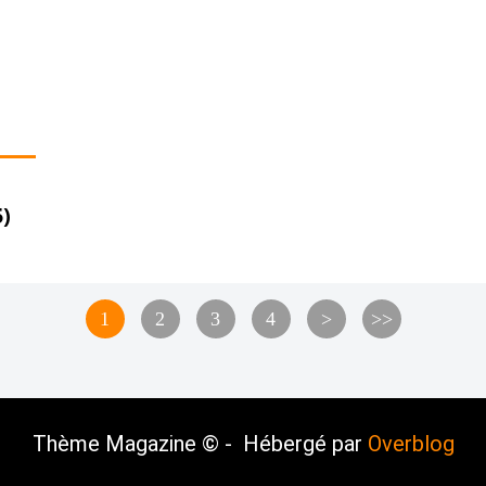
 2025)
1
2
3
4
>
>>
Thème Magazine © - Hébergé par
Overblog