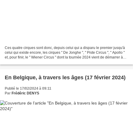
Ces quatre cirques sont donc, depuis celui qui a disparu le premier jusqu'à
celui qui existe encore, les cirques " De Jonghe ", " Piste Circus ", " Apollo "
et, pour finir, le " Wiener Circus " dont la tournée 2024 vient de démarrer à
Saint-Trond et qui...
En Belgique, à travers les âges (17 février 2024)
Publié le 17/02/2024 à 09:11
Par
Frédéric DENYS