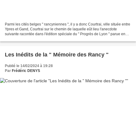
Parmi les cités belges " rancyniennes ", il y a donc Courtrai, ville située entre
Ypres et Gand, Courtrai sur le chemin de laquelle eût lieu l'anecdote
suivante racontée dans l'édition spéciale du " Progrès de Lyon " parue en
1856 à l'occasion du " Cirque...
Les Inédits de la " Mémoire des Rancy "
Publié le 14/02/2024 à 19:28
Par
Frédéric DENYS