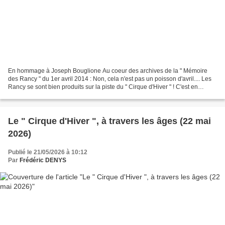
En hommage à Joseph Bouglione Au coeur des archives de la " Mémoire
des Rancy " du 1er avril 2014 : Non, cela n'est pas un poisson d'avril.... Les
Rancy se sont bien produits sur la piste du " Cirque d'Hiver " ! C'est en
feuilletant un album-souvenirs...
Le " Cirque d'Hiver ", à travers les âges (22 mai
2026)
Publié le 21/05/2026 à 10:12
Par
Frédéric DENYS