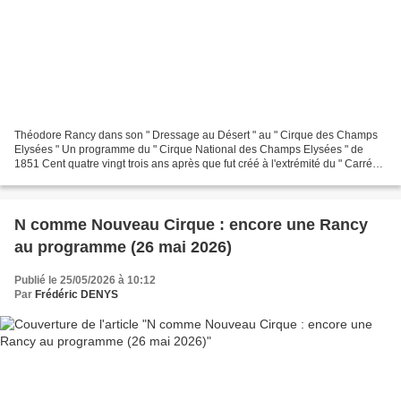
Théodore Rancy dans son " Dressage au Désert " au " Cirque des Champs
Elysées " Un programme du " Cirque National des Champs Elysées " de
1851 Cent quatre vingt trois ans après que fut créé à l'extrémité du " Carré
Marigny ", avant que d'être démoli en...
N comme Nouveau Cirque : encore une Rancy
au programme (26 mai 2026)
Publié le 25/05/2026 à 10:12
Par
Frédéric DENYS