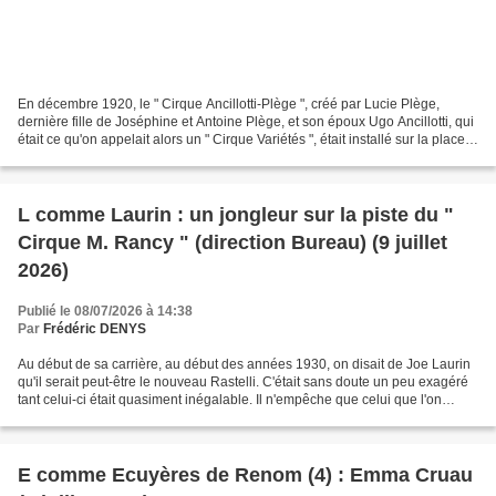
En décembre 1920, le " Cirque Ancillotti-Plège ", créé par Lucie Plège,
dernière fille de Joséphine et Antoine Plège, et son époux Ugo Ancillotti, qui
était ce qu'on appelait alors un " Cirque Variétés ", était installé sur la place
des Quinconces de...
L comme Laurin : un jongleur sur la piste du "
Cirque M. Rancy " (direction Bureau) (9 juillet
2026)
Publié le 08/07/2026 à 14:38
Par
Frédéric DENYS
Au début de sa carrière, au début des années 1930, on disait de Joe Laurin
qu'il serait peut-être le nouveau Rastelli. C'était sans doute un peu exagéré
tant celui-ci était quasiment inégalable. Il n'empêche que celui que l'on
surnommait encore l'"homme...
E comme Ecuyères de Renom (4) : Emma Cruau