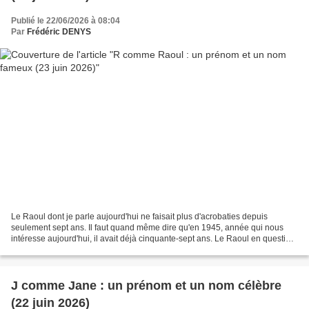
Publié le 22/06/2026 à 08:04
Par
Frédéric DENYS
Le Raoul dont je parle aujourd'hui ne faisait plus d'acrobaties depuis
seulement sept ans. Il faut quand même dire qu'en 1945, année qui nous
intéresse aujourd'hui, il avait déjà cinquante-sept ans. Le Raoul en question
ne dirigeait pas davantage de cirque,...
J comme Jane : un prénom et un nom célèbre
(22 juin 2026)