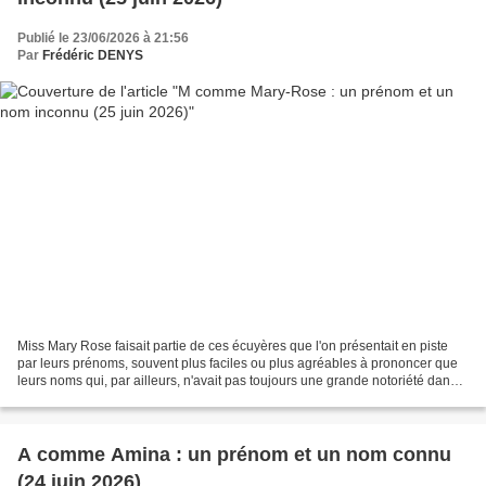
Publié le 23/06/2026 à 21:56
Par
Frédéric DENYS
Miss Mary Rose faisait partie de ces écuyères que l'on présentait en piste
par leurs prénoms, souvent plus faciles ou plus agréables à prononcer que
leurs noms qui, par ailleurs, n'avait pas toujours une grande notoriété dans
la banque. Elle était britannique...
A comme Amina : un prénom et un nom connu
(24 juin 2026)