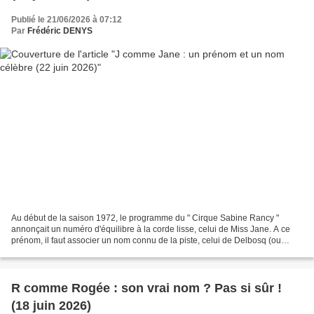
Publié le 21/06/2026 à 07:12
Par
Frédéric DENYS
Au début de la saison 1972, le programme du " Cirque Sabine Rancy "
annonçait un numéro d'équilibre à la corde lisse, celui de Miss Jane. A ce
prénom, il faut associer un nom connu de la piste, celui de Delbosq (ou
Delbos), un patronyme d'origine française,...
R comme Rogée : son vrai nom ? Pas si sûr !
(18 juin 2026)