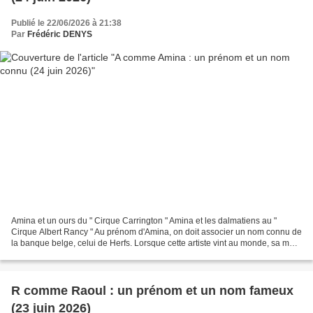
Publié le 22/06/2026 à 21:38
Par
Frédéric DENYS
Amina et un ours du " Cirque Carrington " Amina et les dalmatiens au "
Cirque Albert Rancy " Au prénom d'Amina, on doit associer un nom connu de
la banque belge, celui de Herfs. Lorsque cette artiste vint au monde, sa mère
Maddy et sa tante Trinette,...
R comme Raoul : un prénom et un nom fameux
(23 juin 2026)